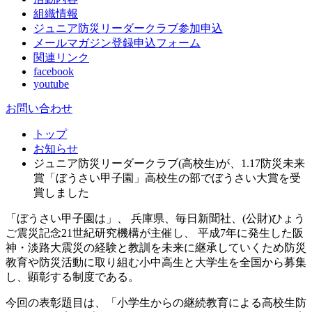
組織情報
ジュニア防災リーダークラブ参加申込
メールマガジン登録申込フォーム
関連リンク
facebook
youtube
お問い合わせ
トップ
お知らせ
ジュニア防災リーダークラブ(高校生)が、1.17防災未来
賞「ぼうさい甲子園」高校生の部でぼうさい大賞を受
賞しました
「ぼうさい甲子園は」、 兵庫県、毎日新聞社、(公財)ひょう
ご震災記念21世紀研究機構が主催し、 平成7年に発生した阪
神・淡路大震災の経験と教訓を未来に継承していくため防災
教育や防災活動に取り組む小中高生と大学生を全国から募集
し、顕彰する制度である。
今回の表彰題目は、「小学生からの継続教育による高校生防