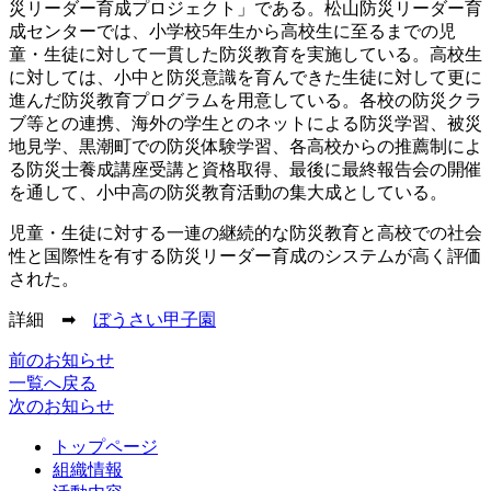
災リーダー育成プロジェクト」である。松山防災リーダー育
成センターでは、小学校5年生から高校生に至るまでの児
童・生徒に対して一貫した防災教育を実施している。高校生
に対しては、小中と防災意識を育んできた生徒に対して更に
進んだ防災教育プログラムを用意している。各校の防災クラ
ブ等との連携、海外の学生とのネットによる防災学習、被災
地見学、黒潮町での防災体験学習、各高校からの推薦制によ
る防災士養成講座受講と資格取得、最後に最終報告会の開催
を通して、小中高の防災教育活動の集大成としている。
児童・生徒に対する一連の継続的な防災教育と高校での社会
性と国際性を有する防災リーダー育成のシステムが高く評価
された。
詳細 ➡
ぼうさい甲子園
前のお知らせ
一覧へ戻る
次のお知らせ
トップページ
組織情報